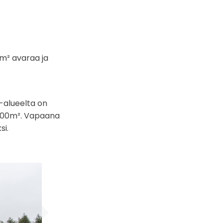
m² avaraa ja
a-alueelta on
 4000m². Vapaana
si.