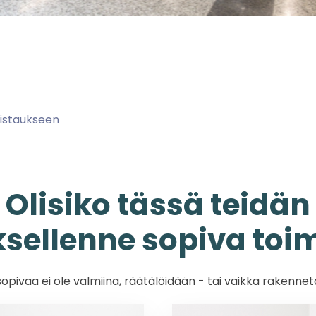
alistaukseen
Olisiko tässä teidän
ksellenne sopiva toim
sopivaa ei ole valmiina, räätälöidään - tai vaikka rakenne