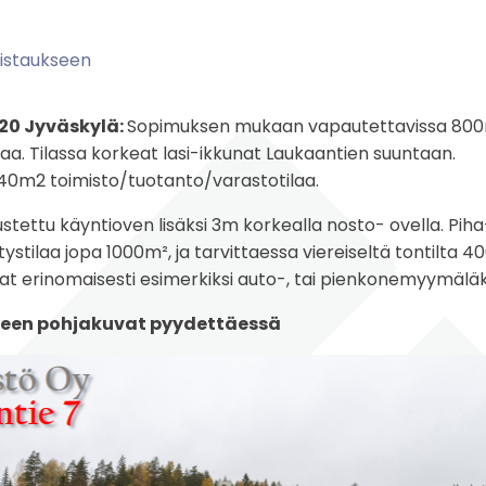
alistaukseen
20 Jyväskylä:
Sopimuksen mukaan vapautettavissa 800
aa. Tilassa korkeat lasi-ikkunat Laukaantien suuntaan.
240m2 toimisto/tuotanto/varastotilaa.
stettu käyntioven lisäksi 3m korkealla nosto- ovella. Pih
tystilaa jopa 1000m², ja tarvittaessa viereiseltä tontilta
vat erinomaisesti esimerkiksi auto-, tai pienkonemyymäläk
een pohjakuvat pyydettäessä