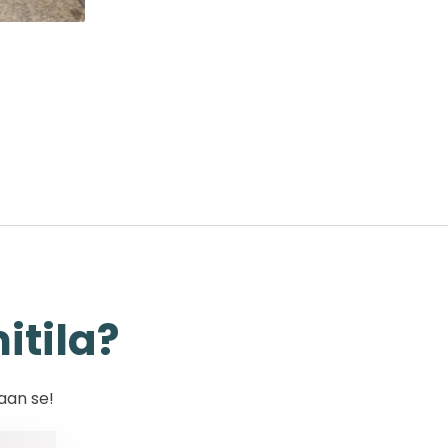
itila?
taan se!