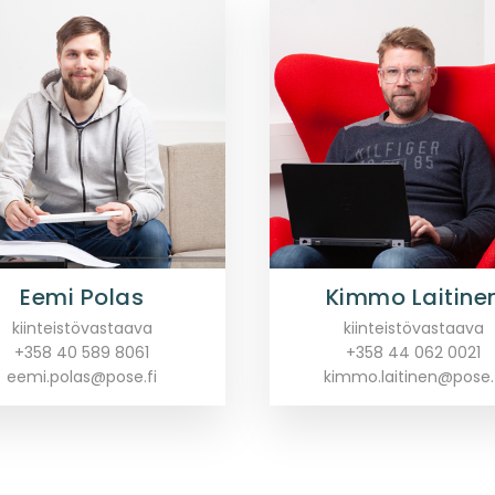
Eemi Polas
Kimmo Laitine
kiinteistövastaava
kiinteistövastaava
+358 40 589 8061
+358 44 062 0021
eemi.polas@pose.fi
kimmo.laitinen@pose.