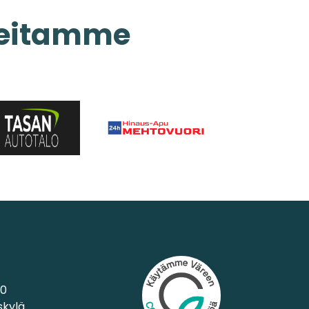
eitamme
10
skylä