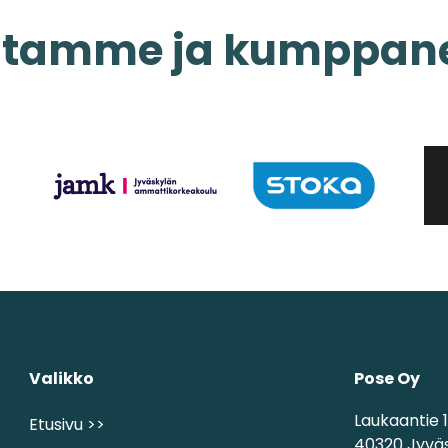
aitamme
ja kumppan
Valikko
Pose Oy
Laukaantie 
Etusivu >>
40320 Jyvä