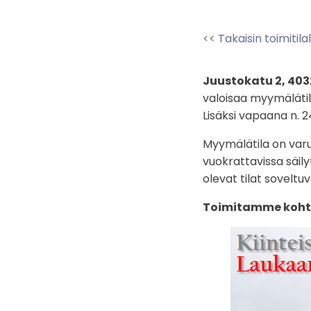
<< Takaisin toimitil
Juustokatu 2, 403
valoisaa myymälätil
Lisäksi vapaana n. 
Myymälätila on varu
vuokrattavissa säily
olevat tilat soveltu
Toimitamme koht