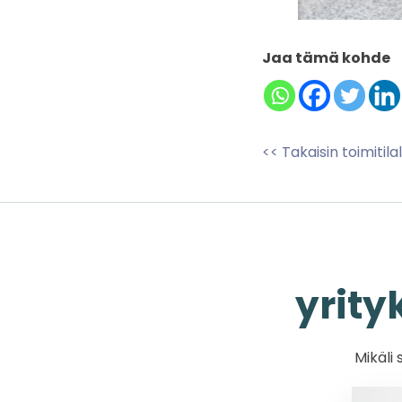
Jaa tämä kohde
<< Takaisin toimitil
yrity
Mikäli 