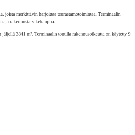
a, joista merkittävin harjoittaa teurastamotoimintaa. Terminaalin
ara- ja rakennustarvikekauppa.
 jäljellä 3841 m². Terminaalin tontilla rakennusoikeutta on käytetty 9