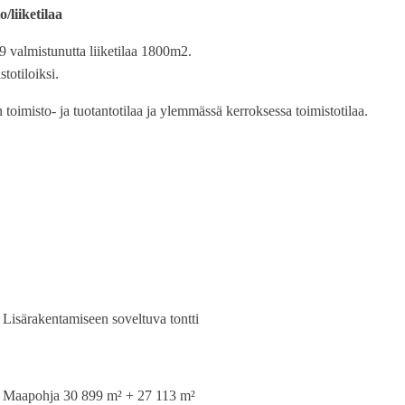
/liiketilaa
9 valmistunutta liiketilaa 1800m2.
stotiloiksi.
toimisto- ja tuotantotilaa ja ylemmässä kerroksessa toimistotilaa.
Lisärakentamiseen soveltuva tontti
Maapohja 30 899 m² + 27 113 m²