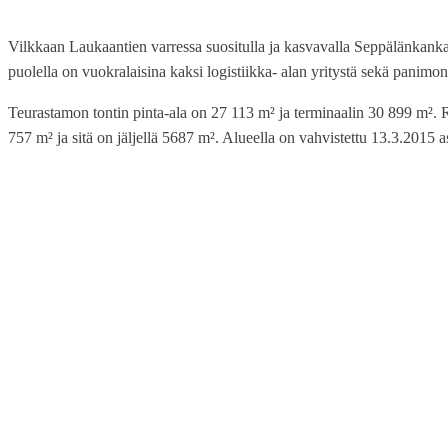
Vilkkaan Laukaantien varressa suositulla ja kasvavalla Seppälänkankaan
puolella on vuokralaisina kaksi logistiikka- alan yritystä sekä panimo
Teurastamon tontin pinta-ala on 27 113 m² ja terminaalin 30 899 m². Ra
757 m² ja sitä on jäljellä 5687 m². Alueella on vahvistettu 13.3.201