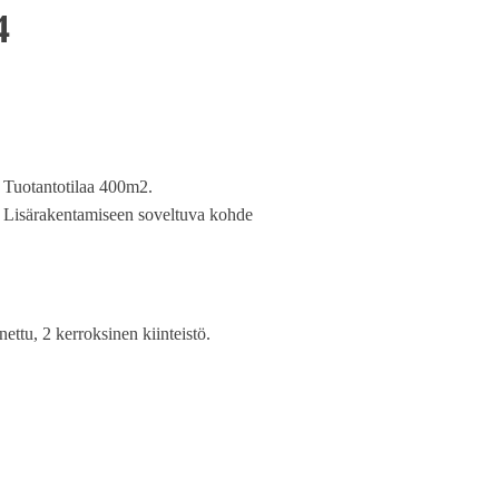
4
Tuotantotilaa 400m2.
Lisärakentamiseen soveltuva kohde
ttu, 2 kerroksinen kiinteistö.