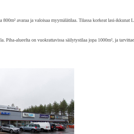
800m² avaraa ja valoisaa myymälätilaa. Tilassa korkeat lasi-ikkunat 
. Piha-alueelta on vuokrattavissa säilytystilaa jopa 1000m², ja tarvittae