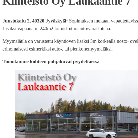
Kiinteistö Oy Laukaantie 7
Juustokatu 2, 40320 Jyväskylä:
Sopimuksen mukaan vapautettavissa 
Lisäksi vapaana n. 240m2 toimisto/tuotanto/varastotilaa.
Myymälätila on varustettu käyntioven lisäksi 3m korkealla nosto- ovella
erinomaisesti esimerkiksi auto-, tai pienkonemyymäläksi.
Toimitamme kohteen pohjakuvat pyydettäessä